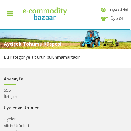
Üye Girişi
+90
Üye Ol
(232)
425
13
70
Ayçiçek Tohumu Küspesi
Bu kategoriye ait ürün bulunmamaktadır...
Anasayfa
SSS
İletişim
ANASAYFA
Üyeler ve Ürünler
Üyeler
KATEGORİ
Vitrin Ürünleri