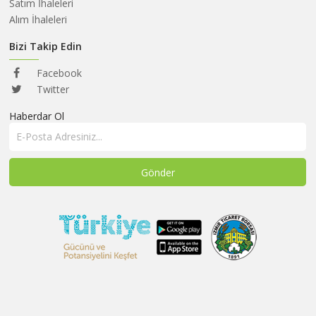
HAKKIMIZDA
Satım İhaleleri
Alım İhaleleri
SATIM
İHALELERİ
Bizi Takip Edin
ALIM
Facebook
İHALELERİ
Twitter
Haberdar Ol
ÜYELER
DUYURULAR
SSS
İLETİŞİM