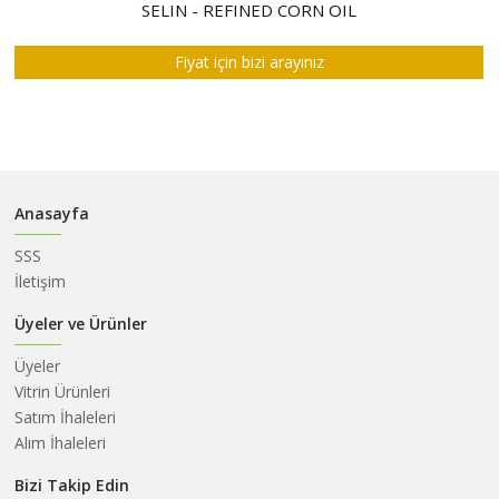
HAKKIMIZDA
SELIN - REFINED CORN OIL
SATIM
Fiyat için bizi arayınız
İHALELERİ
ALIM
İHALELERİ
ÜYELER
Anasayfa
DUYURULAR
SSS
SSS
İletişim
İLETİŞİM
Üyeler ve Ürünler
Üyeler
Vitrin Ürünleri
Satım İhaleleri
Alım İhaleleri
Bizi Takip Edin