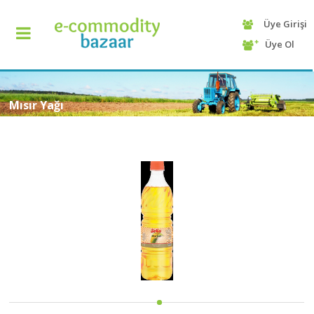
Üye Girişi
+90
Üye Ol
(232)
425
13
70
Mısır Yağı
ANASAYFA
KATEGORİ