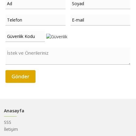
HAKKIMIZDA
SATIM
İHALELERİ
ALIM
İHALELERİ
ÜYELER
DUYURULAR
SSS
İLETİŞİM
Anasayfa
SSS
İletişim