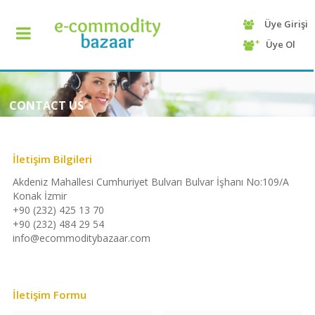
Üye Girişi
+90
Üye Ol
(232)
425
13
70
CONTACT US
İletişim Bilgileri
Akdeniz Mahallesi Cumhuriyet Bulvarı Bulvar İşhanı No:109/A
Konak İzmir
+90 (232) 425 13 70
+90 (232) 484 29 54
info@ecommoditybazaar.com
ANASAYFA
KATEGORİ
İletişim Formu