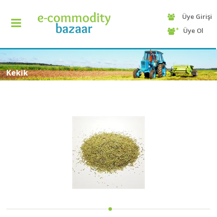
Üye Girişi
+90
Üye Ol
(232)
425
13
70
Kekik
ANASAYFA
KATEGORİ