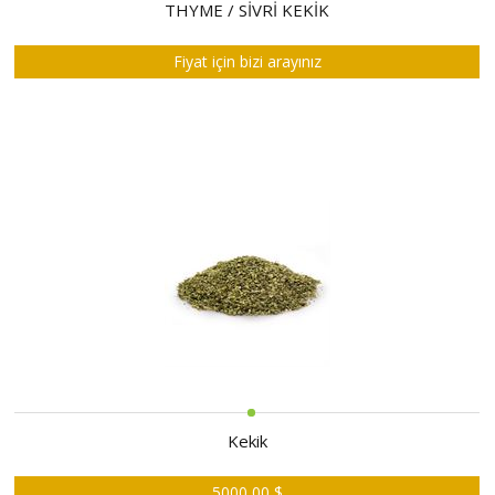
HAKKIMIZDA
THYME / SİVRİ KEKİK
SATIM
Fiyat için bizi arayınız
İHALELERİ
ALIM
İHALELERİ
ÜYELER
DUYURULAR
SSS
İLETİŞİM
Kekik
5000,00 $