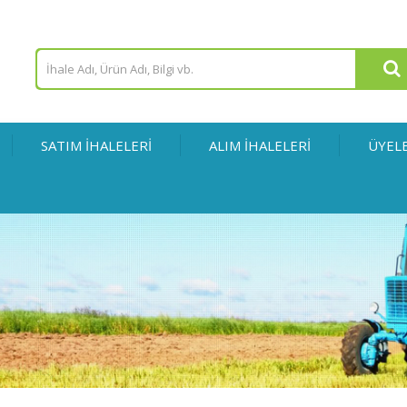
SATIM İHALELERİ
ALIM İHALELERİ
ÜYEL