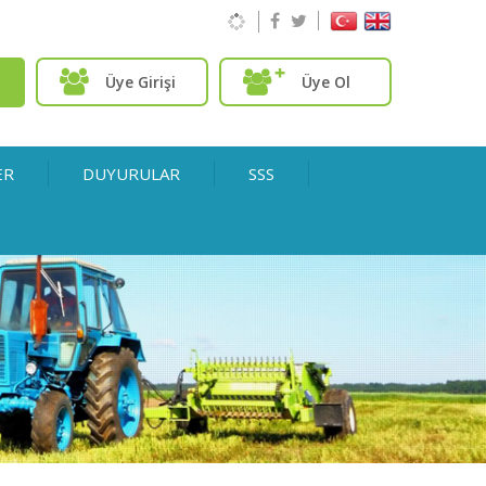
Üye Girişi
Üye Ol
ER
DUYURULAR
SSS