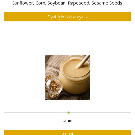
HAKKIMIZDA
Sunflower, Corn, Soybean, Rapeseed, Sesame Seeds
SATIM
Fiyat için bizi arayınız
İHALELERİ
ALIM
İHALELERİ
ÜYELER
DUYURULAR
SSS
İLETİŞİM
tahin
8,00 $