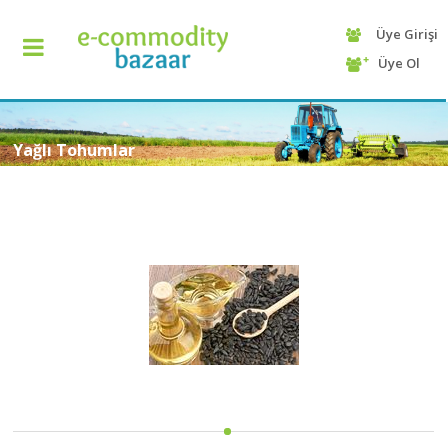
Üye Girişi
+90
Üye Ol
(232)
425
13
70
Yağlı Tohumlar
ANASAYFA
KATEGORİ