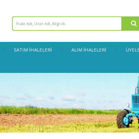
SATIM İHALELERİ
ALIM İHALELERİ
ÜYEL