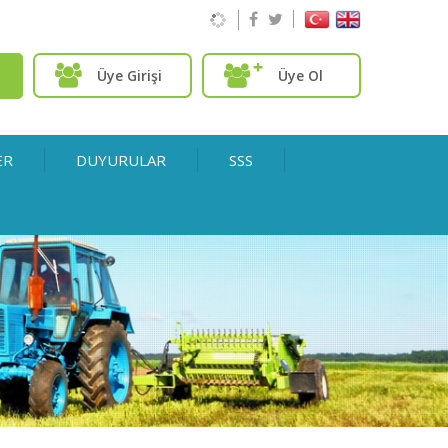
Üye Girişi
Üye Ol
ER
DUYURULAR
SSS