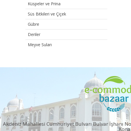
Küspeler ve Prina
Süs Bitkileri ve Çiçek
Gübre
Deriler
Meyve Suları
Akdeniz Mahallesi Cumhuriyet Bulvarı Bulvar İşhanı N
Kona