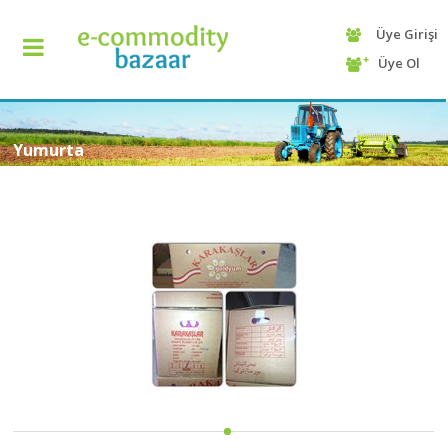
Üye Girişi
+90
Üye Ol
(232)
425
13
70
Yumurta
ANASAYFA
KATEGORİ