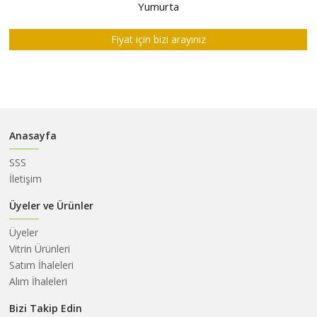
HAKKIMIZDA
Yumurta
SATIM
Fiyat için bizi arayınız
İHALELERİ
ALIM
İHALELERİ
ÜYELER
Anasayfa
DUYURULAR
SSS
SSS
İletişim
İLETİŞİM
Üyeler ve Ürünler
Üyeler
Vitrin Ürünleri
Satım İhaleleri
Alım İhaleleri
Bizi Takip Edin