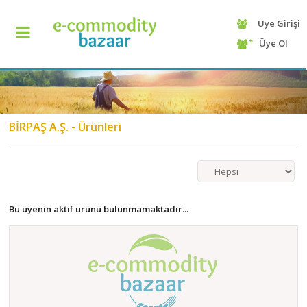
Üye Girişi
+90
Üye Ol
(232)
425
13
70
BİRPAŞ A.Ş. - Ürünleri
Bu üyenin aktif ürünü bulunmamaktadır...
ANASAYFA
KATEGORİ