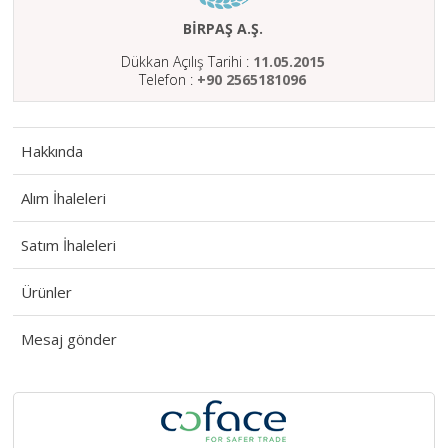
HAKKIMIZDA
BİRPAŞ A.Ş.
SATIM
Dükkan Açılış Tarihi :
11.05.2015
İHALELERİ
Telefon :
+90 2565181096
ALIM
İHALELERİ
Hakkında
ÜYELER
Alım İhaleleri
DUYURULAR
Satım İhaleleri
SSS
İLETİŞİM
Ürünler
Mesaj gönder