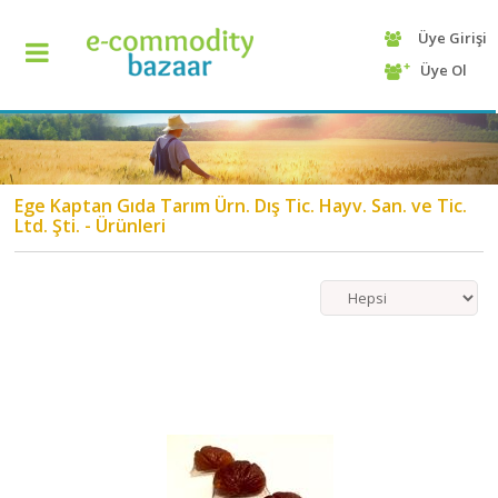
Üye Girişi
+90
Üye Ol
(232)
425
13
70
Ege Kaptan Gıda Tarım Ürn. Dış Tic. Hayv. San. ve Tic.
Ltd. Şti. - Ürünleri
ANASAYFA
KATEGORİ