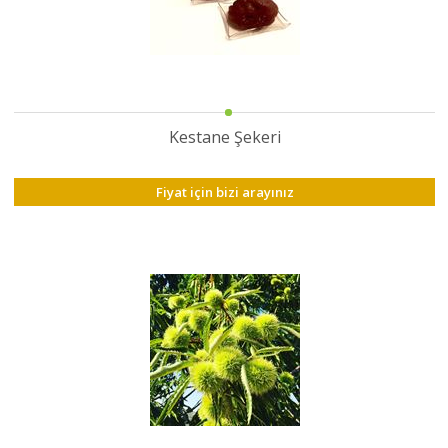
HAKKIMIZDA
SATIM
İHALELERİ
ALIM
İHALELERİ
Kestane Şekeri
ÜYELER
Fiyat için bizi arayınız
DUYURULAR
SSS
İLETİŞİM