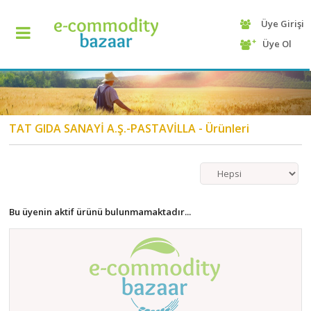
Üye Girişi
+90
Üye Ol
(232)
425
13
70
TAT GIDA SANAYİ A.Ş.-PASTAVİLLA - Ürünleri
Bu üyenin aktif ürünü bulunmamaktadır...
ANASAYFA
KATEGORİ