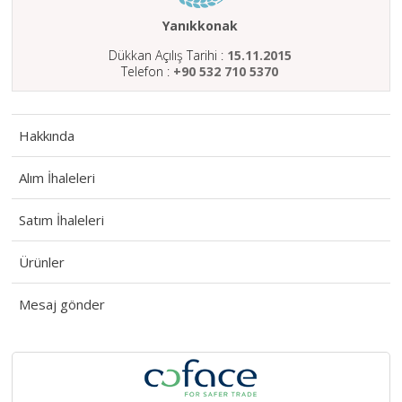
HAKKIMIZDA
Yanıkkonak
SATIM
Dükkan Açılış Tarihi :
15.11.2015
İHALELERİ
Telefon :
+90 532 710 5370
ALIM
İHALELERİ
Hakkında
ÜYELER
Alım İhaleleri
DUYURULAR
Satım İhaleleri
SSS
İLETİŞİM
Ürünler
Mesaj gönder