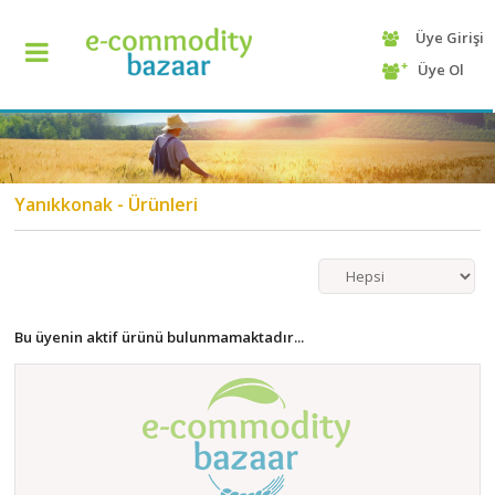
Üye Girişi
+90
Üye Ol
(232)
425
13
70
Yanıkkonak - Ürünleri
Bu üyenin aktif ürünü bulunmamaktadır...
ANASAYFA
KATEGORİ