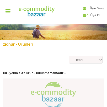
Üye Girişi
+90
Üye Ol
(232)
425
13
70
zionur - Ürünleri
Bu üyenin aktif ürünü bulunmamaktadır...
ANASAYFA
KATEGORİ