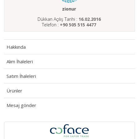
HAKKIMIZDA
zionur
SATIM
Dükkan Açılış Tarihi :
16.02.2016
İHALELERİ
Telefon :
+90 505 515 4477
ALIM
İHALELERİ
Hakkında
ÜYELER
Alım İhaleleri
DUYURULAR
Satım İhaleleri
SSS
İLETİŞİM
Ürünler
Mesaj gönder