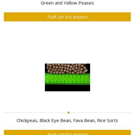
HAKKIMIZDA
Green and Yellow Peases
SATIM
Fiyat için bizi arayınız
İHALELERİ
ALIM
İHALELERİ
ÜYELER
DUYURULAR
SSS
İLETİŞİM
Chickpeas, Black Eye Bean, Fava Bean, Rice Sorts
Fiyat için bizi arayınız