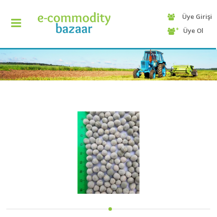
Üye Girişi
+90
Üye Ol
(232)
425
13
70
ANASAYFA
KATEGORİ